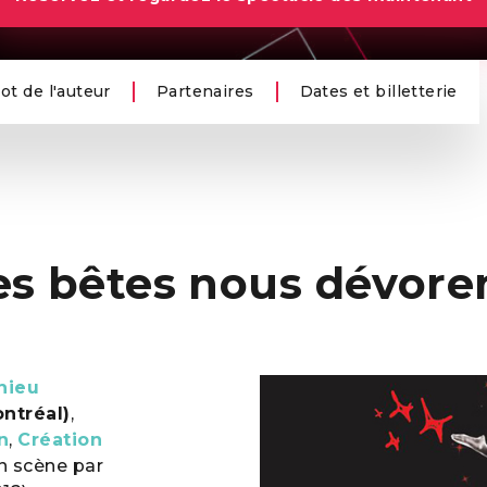
ot de l'auteur
Partenaires
Dates et billetterie
es bêtes nous dévore
hieu
ntréal)
,
n
,
Création
en scène par