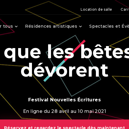
Location de salle
Carr
r tous
Résidences artistiques
Spectacles et É
 que les bête
dévorent
Festival Nouvelles Écritures
En ligne du 28 avril au 10 mai 2021
Réservez et regardez le spectacle dès maintenant