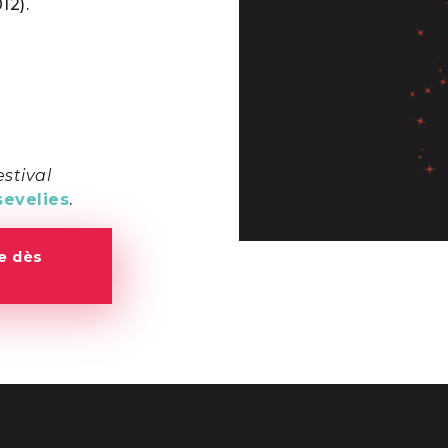
12).
estival
sevelies
.
e dès