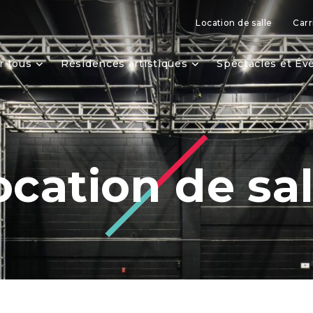
Location de salle
Carr
r tous
Résidences artistiques
Spectacles et É
ocation de sal