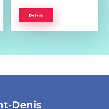
Détails
nt-Denis