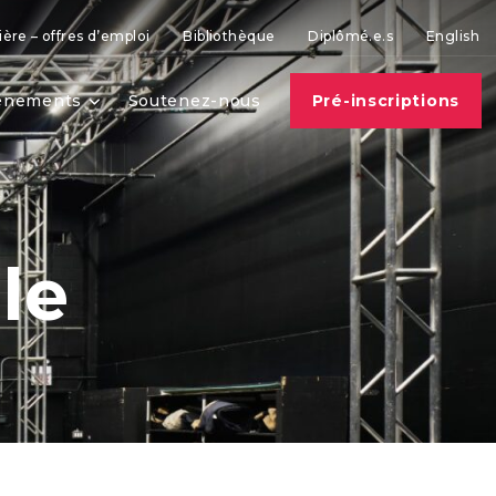
ière – offres d’emploi
Bibliothèque
Diplômé.e.s
English
vènements
Soutenez-nous
Pré-inscriptions
le