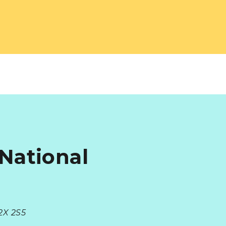
ational
2X 2S5