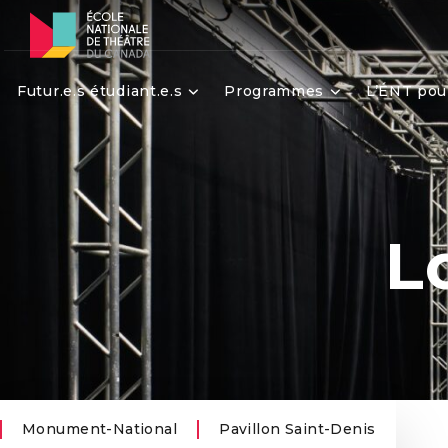
Futur.e.s étudiant.e.s
Programmes
L’ÉNT pou
L
Monument-National
Pavillon Saint-Denis