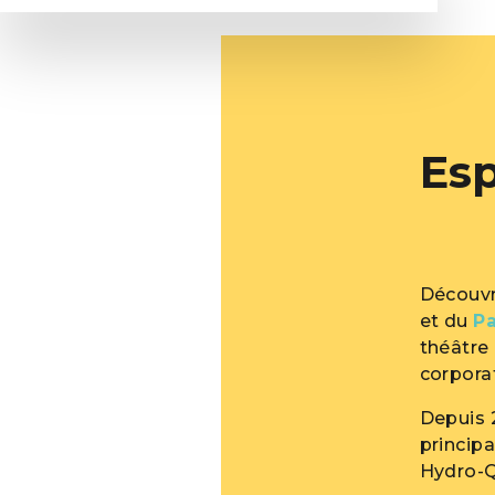
Esp
Découvr
et du
Pa
théâtre
corporat
Depuis 2
princip
Hydro-