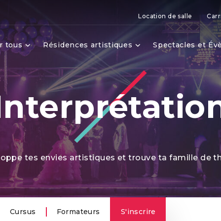
Location de salle
Carr
r tous
Résidences artistiques
Spectacles et É
Interprétatio
oppe tes envies artistiques et trouve ta famille de t
Cursus
Formateurs
S'inscrire