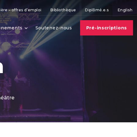
ière – offres d’emploi
Bibliothèque
Diplômé.e.s
English
vènements
Soutenez-nous
Pré-inscriptions
n
héâtre