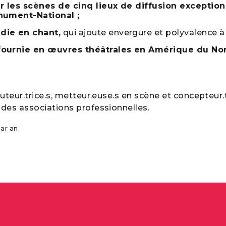
r les scènes de cinq lieux de diffusion exceptionn
nument-National ;
die en chant,
qui ajoute envergure et polyvalence à l
 fournie en œuvres théâtrales en Amérique du No
teur.trice.s, metteur.euse.s en scène et concepteur.tr
des associations professionnelles.
par an