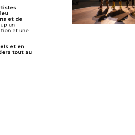
tistes
lieu
ons et de
oup un
tion et une
els et en
dera tout au