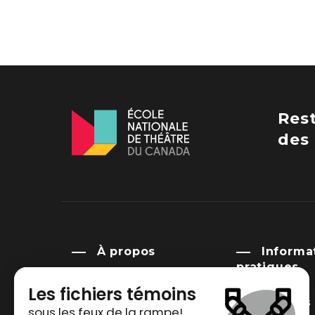
Res
des 
À propos
Informa
pratiques
Histoire
Nos pavillons
Mission