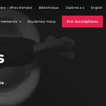
ière – offres d’emploi
Bibliothèque
Diplômé.e.s
English
vènements
Soutenez-nous
Pré-inscriptions
s
ie .
s