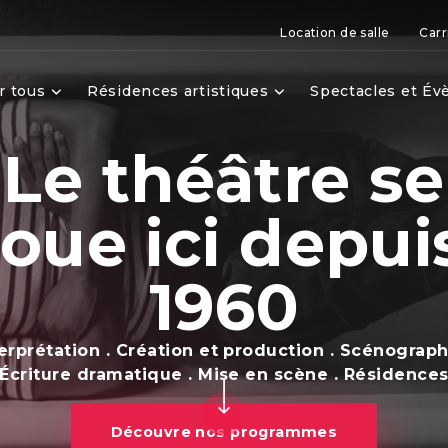
Location de salle
Carr
r tous
Résidences artistiques
Spectacles et É
Le théâtre se
joue ici depui
1960
erprétation . Création et production . Scénograph
Écriture dramatique . Mise en scène . Résidence
Découvre nos programmes