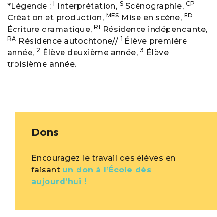
I
S
CP
*Légende :
Interprétation,
Scénographie,
MES
ED
Création et production,
Mise en scène,
RI
Écriture dramatique,
Résidence indépendante,
RA
1
Résidence autochtone//
Élève première
2
3
année,
Élève deuxième année,
Élève
troisième année.
Dons
Encouragez le travail des élèves en
faisant
un don à l’École dès
aujourd’hui !