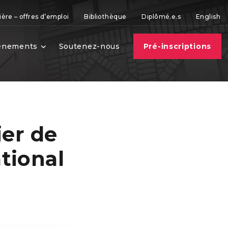
ière – offres d’emploi
Bibliothèque
Diplômé.e.s
English
vènements
Soutenez-nous
Pré-inscriptions
ier de
tional