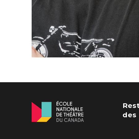
Res
des 