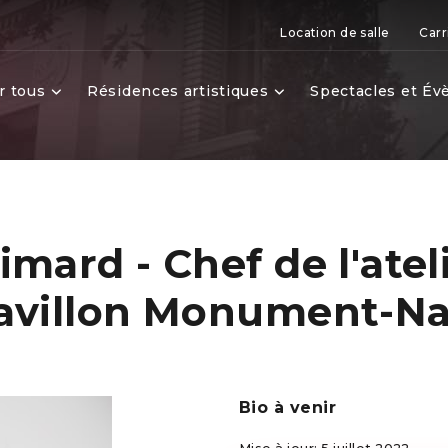
Location de salle
Carr
r tous
Résidences artistiques
Spectacles et É
mard - Chef de l'atel
avillon Monument-Na
Bio à venir