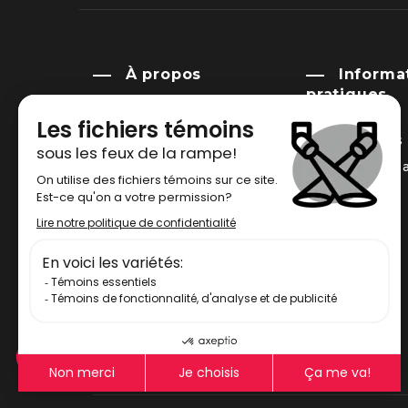
À propos
Informa
pratiques
Histoire
Nos pavillons
Mission
Location de sa
Gouvernance
Bibliothèque
Cercle consultatif
autochtone
FAQ
Salle de presse
Engagement social
Politique & légal